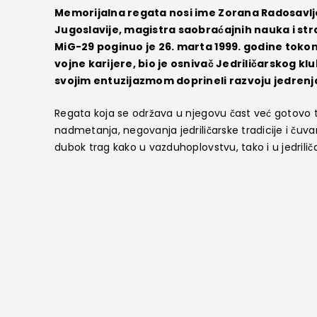
Memorijalna regata nosi ime Zorana Radosavljev
Jugoslavije, magistra saobraćajnih nauka i stra
MiG-29 poginuo je 26. marta 1999. godine tok
vojne karijere, bio je osnivač Jedriličarskog klub
svojim entuzijazmom doprineli razvoju jedrenja 
Regata koja se održava u njegovu čast već gotovo tr
nadmetanja, negovanja jedriličarske tradicije i čuv
dubok trag kako u vazduhoplovstvu, tako i u jedrili