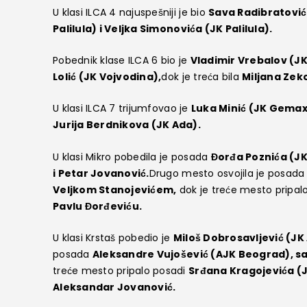
U klasi ILCA 4 najuspešniji je bio
Sava Radibratović
Palilula) i Veljka Simonovića (JK Palilula).
Pobednik klase ILCA 6 bio je
Vladimir Vrebalov (J
Lolić (JK Vojvodina),
dok je treća bila
Miljana Zeko
U klasi ILCA 7 trijumfovao je
Luka Minić (JK Gemax
Jurija Berdnikova (JK Ada).
U klasi Mikro pobedila je posada
Đorđa Poznića (JK 
i Petar Jovanović.
Drugo mesto osvojila je posad
Veljkom Stanojevićem,
dok je treće mesto pripal
Pavlu Đorđeviću.
U klasi Krstaš pobedio je
Miloš Dobrosavljević (JK
posada
Aleksandre Vujošević (AJK Beograd), 
treće mesto pripalo posadi
Srđana Kragojevića (JK
Aleksandar Jovanović.