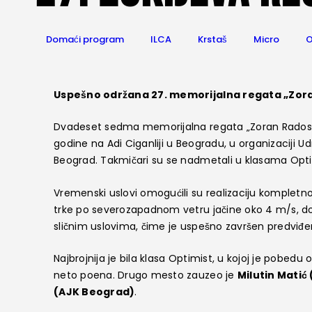
Domaći program
ILCA
Krstaš
Micro
O
Uspešno održana 27. memorijalna regata „Zora
Dvadeset sedma memorijalna regata „Zoran Radosavlj
godine na Adi Ciganliji u Beogradu, u organizaciji Ud
Beograd. Takmičari su se nadmetali u klasama Optimis
Vremenski uslovi omogućili su realizaciju kompletn
trke po severozapadnom vetru jačine oko 4 m/s, do
sličnim uslovima, čime je uspešno završen predviđe
Najbrojnija je bila klasa Optimist, u kojoj je pobedu
neto poena. Drugo mesto zauzeo je
Milutin Matić
(AJK Beograd)
.