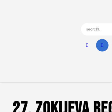
Početna
Dokumenta
JEDRILIČARSKI SAVEZ SRBIJE (JSS)
Istorija
Zvanični sajt jedriličarskog saveza Srbije
O Savezu
Kontakt
27. ZOKIJEVA RE