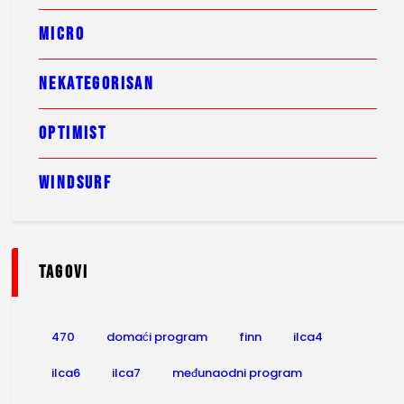
MICRO
NEKATEGORISAN
OPTIMIST
WINDSURF
tagovi
470
domaći program
finn
ilca4
ilca6
ilca7
međunaodni program