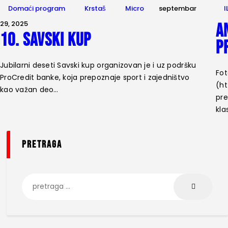
Domaći program
Krstaš
Micro
septembar
I
29, 2025
A
10. Savski kup
p
Jubilarni deseti Savski kup organizovan je i uz podršku
Fot
ProCredit banke, koja prepoznaje sport i zajedništvo
(ht
kao važan deo…
pre
kla
pretraga