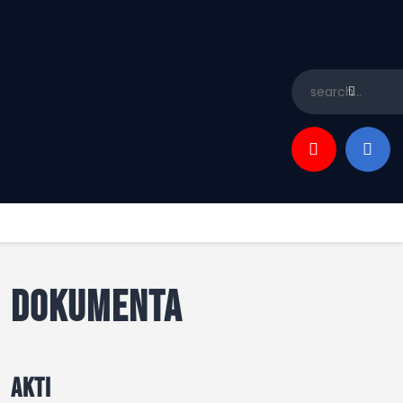
Početna
Dokumenta
JEDRILIČARSKI SAVEZ SRBIJE (JSS)
Istorija
Zvanični sajt jedriličarskog saveza Srbije
O Savezu
Kontakt
DOKUMENTA
AKTI