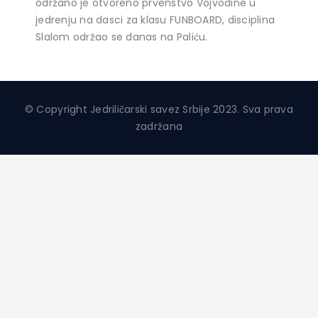
održano je otvoreno prvenstvo Vojvodine u
jedrenju na dasci za klasu FUNBOARD, disciplina
Slalom održao se danas na Paliću.
© Copyright Jedriličarski savez Srbije 2023. Sva prava
zadržana