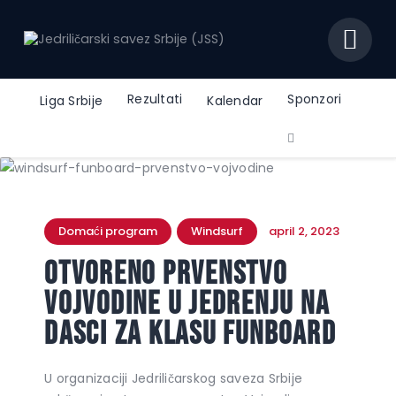
JEDRILIČARSKI SAVEZ SRBIJE (JSS)
Zvanični sajt jedriličarskog saveza Srbije
Rezultati
Sponzori
Liga Srbije
Kalendar
Početna
Dokumenta
Istorija
Domaći program
Windsurf
april 2, 2023
O Savezu
Otvoreno prvenstvo
Kontakt
Vojvodine u jedrenju na
dasci za klasu FUNBOARD
U organizaciji Jedriličarskog saveza Srbije