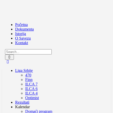
Početna
Dokumenta
Istorija
O Savezu
Kontakt
Liga Srbije
470
Finn
ILCA 7
ILCA 6
ILCA 4
Optimist
Rezultati
Kalendar
Domaći program