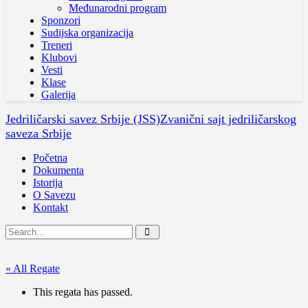
Međunarodni program
Sponzori
Sudijska organizacija
Treneri
Klubovi
Vesti
Klase
Galerija
Jedriličarski savez Srbije (JSS)
Zvanični sajt jedriličarskog
saveza Srbije
Početna
Dokumenta
Istorija
O Savezu
Kontakt
« All Regate
This regata has passed.