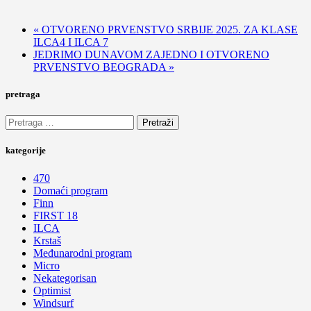
«
OTVORENO PRVENSTVO SRBIJE 2025. ZA KLASE
ILCA4 I ILCA 7
JEDRIMO DUNAVOM ZAJEDNO I OTVORENO
PRVENSTVO BEOGRADA
»
pretraga
Pretraga
za:
kategorije
470
Domaći program
Finn
FIRST 18
ILCA
Krstaš
Međunarodni program
Micro
Nekategorisan
Optimist
Windsurf