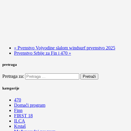
«
Pvenstvo Vojvodine slalom windsurf prvenstvo 2025
Prvenstvo Srbije za Fin i 470
»
pretraga
Pretraga za:
kategorije
470
Domaći program
Finn
FIRST 18
ILCA
Krstaš