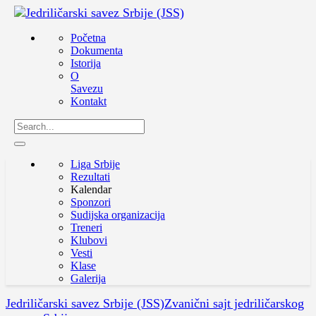
Početna
Dokumenta
Istorija
O
Savezu
Kontakt
Liga Srbije
Rezultati
Kalendar
Sponzori
Sudijska organizacija
Treneri
Klubovi
Vesti
Klase
Galerija
Jedriličarski savez Srbije (JSS)
Zvanični sajt jedriličarskog