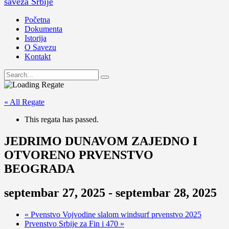
saveza Srbije
Početna
Dokumenta
Istorija
O Savezu
Kontakt
« All Regate
This regata has passed.
JEDRIMO DUNAVOM ZAJEDNO I
OTVORENO PRVENSTVO
BEOGRADA
septembar 27, 2025
-
septembar 28, 2025
«
Pvenstvo Vojvodine slalom windsurf prvenstvo 2025
Prvenstvo Srbije za Fin i 470
»