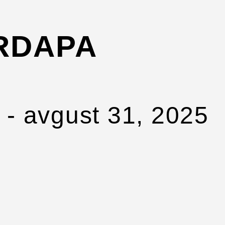
ERDAPA
-
avgust 31, 2025