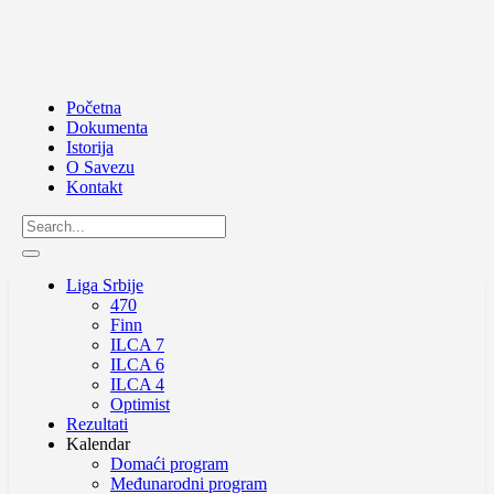
Početna
Dokumenta
Istorija
O Savezu
Kontakt
Liga Srbije
470
Finn
ILCA 7
ILCA 6
ILCA 4
Optimist
Rezultati
Kalendar
Domaći program
Međunarodni program