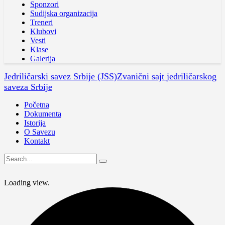
Sponzori
Sudijska organizacija
Treneri
Klubovi
Vesti
Klase
Galerija
Jedriličarski savez Srbije (JSS)
Zvanični sajt jedriličarskog
saveza Srbije
Početna
Dokumenta
Istorija
O Savezu
Kontakt
Loading view.