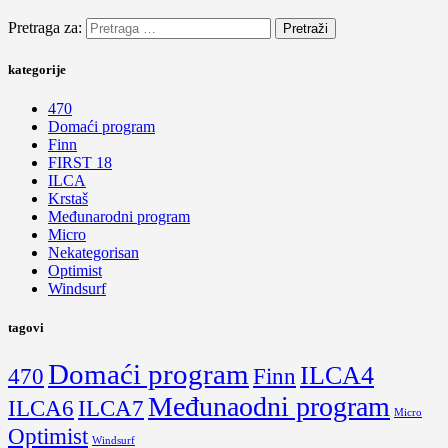
Pretraga za:
kategorije
470
Domaći program
Finn
FIRST 18
ILCA
Krstaš
Međunarodni program
Micro
Nekategorisan
Optimist
Windsurf
tagovi
Domaći program
ILCA4
470
Finn
Međunaodni program
ILCA6
ILCA7
Micro
Optimist
Windsurf