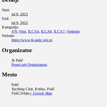
Start:
jul 8, 2023
End:
jul 9, 2023
Kategorija:
470
,
Finn
,
ILCA4
,
ILCA6
,
ILCA7
,
Optimist
Website:
https://www.jk-palic.org.rs/
Organizator
Jk Palić
Poseti sajt Organizatora
Mesto
Palić
Yachting Club, Krfska, Palić
Palić
,
Srbija
+ Google Map