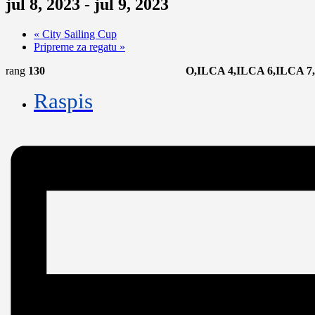
jul 8, 2023
-
jul 9, 2023
«
City Sailing Cup
Pripreme za regatu
»
rang
130
O,ILCA 4,ILCA 6,ILCA 7,
Raspis