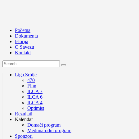
Početna
Dokumenta
Istorija
O Savezu
Kontakt
Liga Srbije
470
Finn
ILCA 7
ILCA 6
ILCA 4
Optimist
Rezultati
Kalendar
Domaći program
Međunarodni program
Sponzori