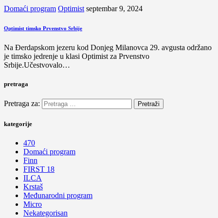
Domaći program
Optimist
septembar 9, 2024
Optimist timsko Prvenstvo Srbije
Na Đerdapskom jezeru kod Donjeg Milanovca 29. avgusta održano
je timsko jedrenje u klasi Optimist za Prvenstvo
Srbije.Učestvovalo…
pretraga
Pretraga za:
kategorije
470
Domaći program
Finn
FIRST 18
ILCA
Krstaš
Međunarodni program
Micro
Nekategorisan