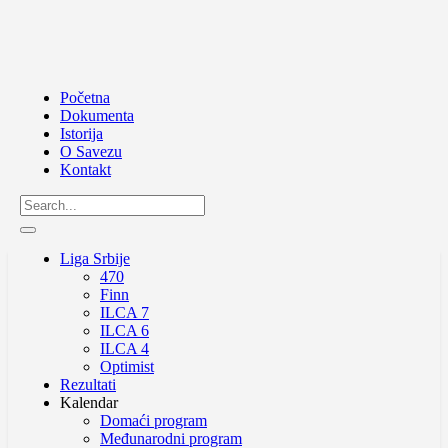
Početna
Dokumenta
Istorija
O Savezu
Kontakt
Liga Srbije
470
Finn
ILCA 7
ILCA 6
ILCA 4
Optimist
Rezultati
Kalendar
Domaći program
Međunarodni program