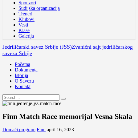
Sponzori
Sudijska organizacija
Treneri
Klubovi
Vesti
Klase
Galerija
Jedriličarski savez Srbije (JSS)
Zvanični sajt jedriličarskog
saveza Srbije
Početna
Dokumenta
Istorija
O Savezu
Kontakt
Finn Match Race memorijal Vesna Skala
Domaći program
Finn
april 16, 2023