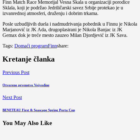
Finn Match Race Memorijal Vesna Skala u organizaciji porodice
Sklala, koji je podržao Jedriličarski savez Srbije protekao je u
izvanrednoj atmosferi, druženju i dobrim trkama.
Posle uzbudljivih duela i nadmudrivanja pobednik u Finnu je Nikola
Marjanović iz JK Ada, drugoplasirani je Nikola Banjac iz JK
Gemax dok je treće mesto zauzeo Milan Djordjević iz JK Sava.
Tags:
Domaći program
Finn
share:
Kretanje članka
Previous Post
Otvoreno prvenstvo Vojvodine
Next Post
BENETEAU First & Seascape Spring Porta Cup
You May Also Like