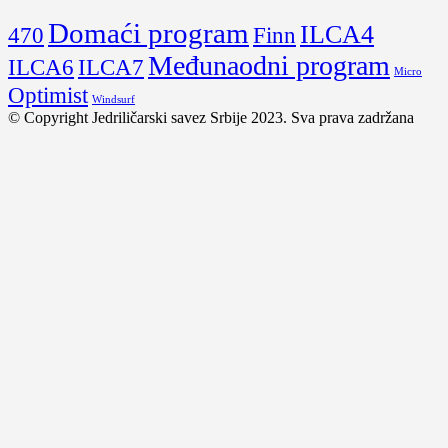
Domaći program
ILCA4
470
Finn
Međunaodni program
ILCA6
ILCA7
Micro
Optimist
Windsurf
© Copyright Jedriličarski savez Srbije 2023. Sva prava zadržana