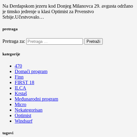
Na Đerdapskom jezeru kod Donjeg Milanovca 29. avgusta održano
je timsko jedrenje u klasi Optimist za Prvenstvo
Srbije.Učestvovalo…
pretraga
Pretraga za:
kategorije
470
Domaći program
Finn
FIRST 18
ILCA
Krstaš
Međunarodni program
Micro
Nekategorisan
Optimist
Windsurf
tagovi