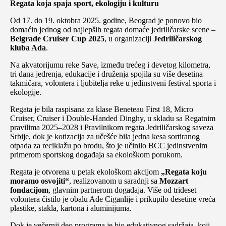
Regata koja spaja sport, ekologiju i kulturu
Od 17. do 19. oktobra 2025. godine, Beograd je ponovo bio
domaćin jednog od najlepših regata domaće jedriličarske scene –
Belgrade Cruiser Cup 2025
, u organizaciji
Jedriličarskog
kluba Ada
.
Na akvatorijumu reke Save, između trećeg i devetog kilometra,
tri dana jedrenja, edukacije i druženja spojila su više desetina
takmičara, volontera i ljubitelja reke u jedinstveni festival sporta i
ekologije.
Regata je bila raspisana za klase Beneteau First 18, Micro
Cruiser, Cruiser i Double-Handed Dinghy, u skladu sa Regatnim
pravilima 2025–2028 i Pravilnikom regata Jedriličarskog saveza
Srbije, dok je kotizacija za učešće bila jedna kesa sortiranog
otpada za reciklažu po brodu, što je učinilo BCC jedinstvenim
primerom sportskog događaja sa ekološkom porukom.
Regata je otvorena u petak ekološkom akcijom
„Regata koju
moramo osvojiti“
, realizovanom u saradnji sa
Mozzart
fondacijom
, glavnim partnerom događaja. Više od trideset
volontera čistilo je obalu Ade Ciganlije i prikupilo desetine vreća
plastike, stakla, kartona i aluminijuma.
Dok je večernji deo programa je bio edukativnog sadržaja, koji