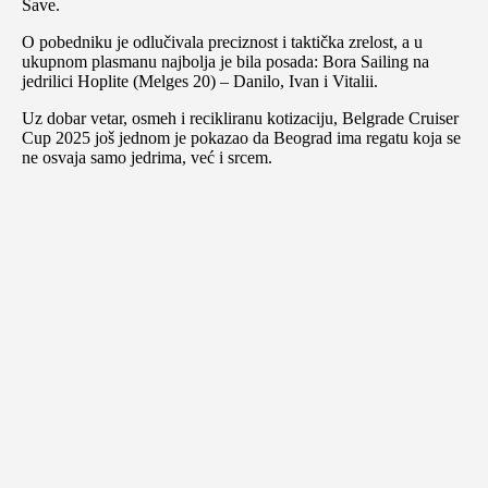
Save.
O pobedniku je odlučivala preciznost i taktička zrelost, a u
ukupnom plasmanu najbolja je bila posada: Bora Sailing na
jedrilici Hoplite (Melges 20) – Danilo, Ivan i Vitalii.
Uz dobar vetar, osmeh i recikliranu kotizaciju, Belgrade Cruiser
Cup 2025 još jednom je pokazao da Beograd ima regatu koja se
ne osvaja samo jedrima, već i srcem.