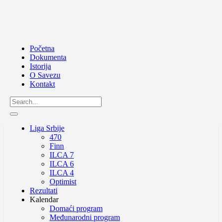
Početna
Dokumenta
Istorija
O Savezu
Kontakt
Liga Srbije
470
Finn
ILCA 7
ILCA 6
ILCA 4
Optimist
Rezultati
Kalendar
Domaći program
Međunarodni program