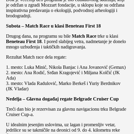
je održan u zgradi Mozzart fondacije, u sklopu koje su održana
inspirativna predavanja o ekologiji, podvodnoj arheologiji i
brodogradnji.
Subota – Match Race u klasi Beneteau First 18
Drugog dana, na programu su bile
Match Race
trke u klasi
Beneteau First 18
. I pored slabijeg vetra, nadmetanje je donelo
mnogo uzbuđenja i taktičkih nadigravanja.
Rezultat Match race dela regate:
1. mesto: Luka Minić, Nikola Banjac i Ana Jovanović (Gemax)
2. mesto: Ana Rodić, Srđan Kragojević i Miljana Kolčić (JK
Ada)
3. mesto: Vlada Radulović, Marko Berkeš i Yuriy Berdnikov
(JK Vladar)
Nedelja – Glavna događaj regate Belgrade Cruiser Cup
Treći dan bio je rezervisan za glavnu navigacionu trku Belgrade
Cruiser Cup-a.
U idealnim jesenjim uslovima, uz lagan i promenljiv vetar,
jedrilice su se takmičile na deonici od 9. do 4. kilometra reke