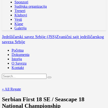
Sponzori
Sudijska organizacija
Treneri
Klubovi
Vesti
Klase
Galerija
Jedriličarski savez Srbije (JSS)
Zvanični sajt jedriličarskog
saveza Srbije
Početna
Dokumenta
Istorija
O Savezu
Kontakt
« All Regate
Serbian First 18 SE / Seascape 18
National Championship