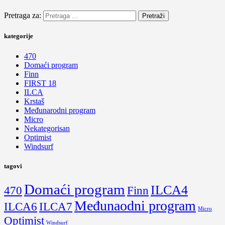
Pretraga za:
kategorije
470
Domaći program
Finn
FIRST 18
ILCA
Krstaš
Međunarodni program
Micro
Nekategorisan
Optimist
Windsurf
tagovi
Domaći program
ILCA4
470
Finn
Međunaodni program
ILCA6
ILCA7
Micro
Optimist
Windsurf