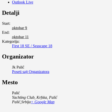
Outlook Live
Detalji
Start:
oktobar 9
End:
oktobar 11
Kategorija:
First 18 SE / Seascape 18
Organizator
Jk Palić
Poseti sajt Organizatora
Mesto
Palić
Yachting Club, Krfska, Palić
Palić
,
Srbija
+ Google Map