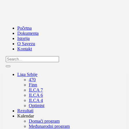
Početna
Dokumenta
Istorija
O Savezu
Kontakt
Liga Srbije
470
Finn
ILCA 7
ILCA 6
ILCA 4
Optimist
Rezultati
Kalendar
Domaći program
Međunarodni program