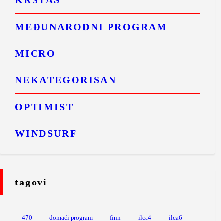
MEĐUNARODNI PROGRAM
MICRO
NEKATEGORISAN
OPTIMIST
WINDSURF
tagovi
470
domaći program
finn
ilca4
ilca6