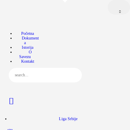
Početna
Dokumenta
Jedriličarski savez Srbije (JSS)
Zvanični sajt jedriličarskog saveza Srbije
Istorija
O Savezu
Početna
Dokument
a
Kontakt
Istorija
O
Savezu
Kontakt
Liga Srbije