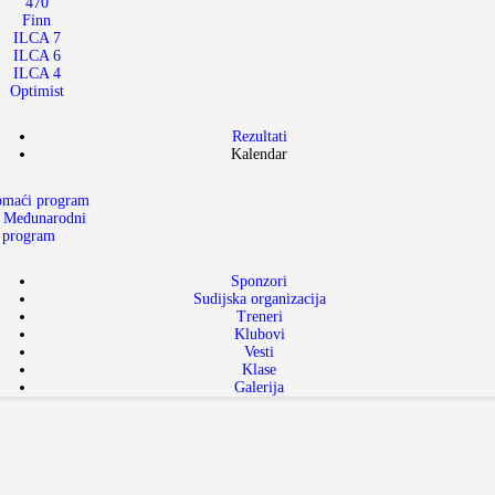
470
Finn
ILCA 7
ILCA 6
ILCA 4
Optimist
Rezultati
Kalendar
maći program
Međunarodni
program
Sponzori
Sudijska organizacija
Treneri
Klubovi
Vesti
Klase
Galerija