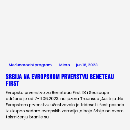
Međunarodni program
Micro
jun 16, 2023
Srbija na Evropskom prvenstvu Beneteau
First
Evropsko prvenstvo za Beneteau First 18 i Seascape
održano je od 7-11.06.2023. na jezeru Traunsee ,Austrija .Na
Evropskom prvenstvu učestvovalo je trideset i šest posada
iz ukupno sedam evropskih zemalja ,a boje Srbije na ovom
takmičenju branile su…