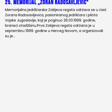
25. memorijal „Zoran Radosavljević“
Memorijalna jedriličarska Zokijeva regata održava se u čast
Zorana Radosavljevića, pasioniranog jedriličara i pilota
Vojske Jugoslavije, koji je poginuo 26.03.1999. godine,
braneći otadžbinu.Prva Zokijeva regata održana je u
septembru 1999. godine u Herceg Novom, a organizovali
su je…