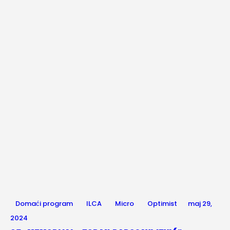
Domaći program
ILCA
Micro
Optimist
maj 29,
2024