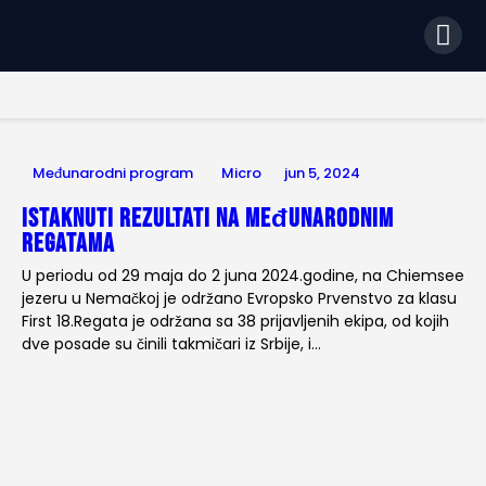
Početna
Dokumenta
JEDRILIČARSKI SAVEZ SRBIJE (JSS)
Zvanični sajt jedriličarskog saveza Srbije
Istorija
O Savezu
Međunarodni program
Micro
jun 5, 2024
Kontakt
Istaknuti rezultati na međunarodnim
regatama
U periodu od 29 maja do 2 juna 2024.godine, na Chiemsee
jezeru u Nemačkoj je održano Evropsko Prvenstvo za klasu
First 18.Regata je održana sa 38 prijavljenih ekipa, od kojih
dve posade su činili takmičari iz Srbije, i…