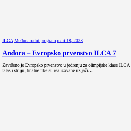
ILCA
Međunarodni program
mart 18, 2023
Andora – Evropsko prvenstvo ILCA 7
Završeno je Evropsko prvenstvo u jedrenju za olimpijske klase ILCA 7
talas i struju ,finalne trke su realizovane uz jači…