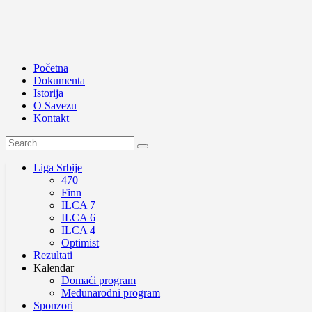
Početna
Dokumenta
Istorija
O Savezu
Kontakt
Liga Srbije
470
Finn
ILCA 7
ILCA 6
ILCA 4
Optimist
Rezultati
Kalendar
Domaći program
Međunarodni program
Sponzori