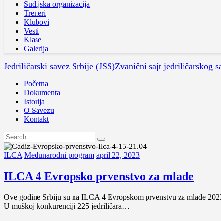
Sudijska organizacija
Treneri
Klubovi
Vesti
Klase
Galerija
Jedriličarski savez Srbije (JSS)
Zvanični sajt jedriličarskog s
Početna
Dokumenta
Istorija
O Savezu
Kontakt
ILCA
Međunarodni program
april 22, 2023
ILCA 4 Evropsko prvenstvo za mlade
Ove godine Srbiju su na ILCA 4 Evropskom prvenstvu za mlade 20
U muškoj konkurenciji 225 jedriličara…