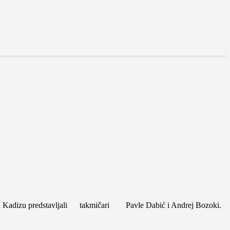
 u Kadizu predstavljali takmičari Pavle Dabić i Andrej Bozoki.