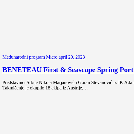
Međunarodni program
Micro
april 20, 2023
BENETEAU First & Seascape Spring Port
Predstavnici Srbije Nikola Marjanović i Goran Stevanović iz JK A
Takmičenje je okupilo 18 ekipa iz Austrije,…