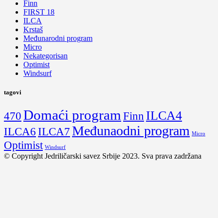
Finn
FIRST 18
ILCA
Krstaš
Međunarodni program
Micro
Nekategorisan
Optimist
Windsurf
tagovi
Domaći program
ILCA4
470
Finn
Međunaodni program
ILCA6
ILCA7
Micro
Optimist
Windsurf
© Copyright Jedriličarski savez Srbije 2023. Sva prava zadržana