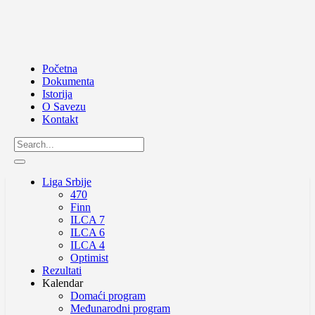
Početna
Dokumenta
Istorija
O Savezu
Kontakt
Liga Srbije
470
Finn
ILCA 7
ILCA 6
ILCA 4
Optimist
Rezultati
Kalendar
Domaći program
Međunarodni program