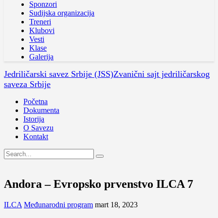
Sponzori
Sudijska organizacija
Treneri
Klubovi
Vesti
Klase
Galerija
Jedriličarski savez Srbije (JSS)
Zvanični sajt jedriličarskog
saveza Srbije
Početna
Dokumenta
Istorija
O Savezu
Kontakt
Andora – Evropsko prvenstvo ILCA 7
ILCA
Međunarodni program
mart 18, 2023