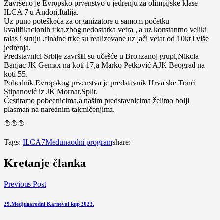
Završeno je Evropsko prvenstvo u jedrenju za olimpijske klase
ILCA 7 u Andori,Italija.
Uz puno poteškoća za organizatore u samom početku
kvalifikacionih trka,zbog nedostatka vetra , a uz konstantno veliki
talas i struju ,finalne trke su realizovane uz jači vetar od 10kt i više
jedrenja.
Predstavnici Srbije završili su učešće u Bronzanoj grupi,Nikola
Banjac JK Gemax na koti 17,a Marko Petković AJK Beograd na
koti 55.
Pobednik Evropskog prvenstva je predstavnik Hrvatske Tonči
Stipanović iz JK Mornar,Split.
Čestitamo pobednicima,a našim predstavnicima želimo bolji
plasman na narednim takmičenjima.
⛵️⛵️⛵️
Tags:
ILCA7
Međunaodni program
share:
Kretanje članka
Previous Post
29.Medjunarodni Karneval kup 2023.