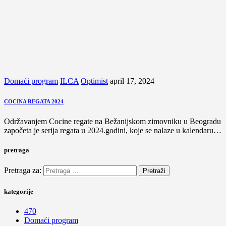
Domaći program
ILCA
Optimist
april 17, 2024
COCINA REGATA 2024
Održavanjem Cocine regate na Bežanijskom zimovniku u Beogradu
započeta je serija regata u 2024.godini, koje se nalaze u kalendaru…
pretraga
Pretraga za:
kategorije
470
Domaći program