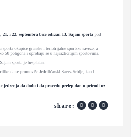
, 21. i 22. septembra biće održan 13. Sajam sporta
pod
sporta okupiće granske i teriotrijalne sportske saveze, a
o 50 poligona i oprobaju se u najrazličitijim sportovima.
 Sajam sporta je besplatan.
rilike da se promoviše Jedriličarski Savez Srbije, kao i
lje jedrenja da dođu i da provedu prelep dan u prirodi uz
share: