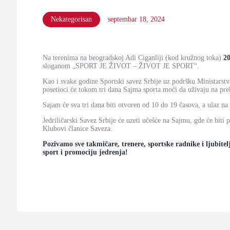
Nekategorisan
septembar 18, 2024
Na terenima na beogradskoj Adi Ciganliji (kod kružnog toka)
20
sloganom „SPORT JE ŽIVOT – ŽIVOT JE SPORT“.
Kao i svake godine Sportski savez Srbije uz podršku Ministarstva 
posetioci će tokom tri dana Sajma sporta moći da uživaju na prek
Sajam će sva tri dana biti otvoren od 10 do 19 časova, a ulaz na
Jedriličarski Savez Srbije će uzeti učešće na Sajmu, gde će biti p
Klubovi članice Saveza.
Pozivamo sve takmičare, trenere, sportske radnike i ljubite
sport i promociju jedrenja!