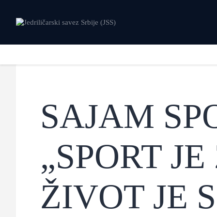
SAJAM SPO
„SPORT JE
ŽIVOT JE 