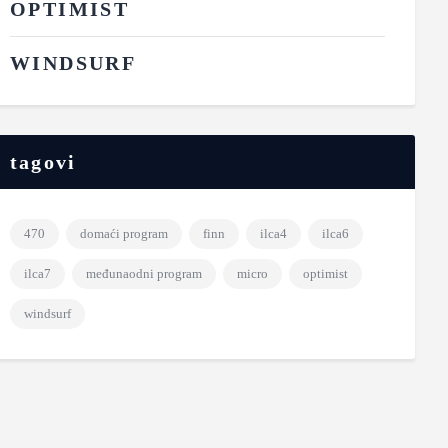
OPTIMIST
WINDSURF
tagovi
470
domaći program
finn
ilca4
ilca6
ilca7
međunaodni program
micro
optimist
windsurf