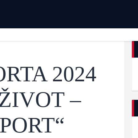
Početna
Dokumenta
Jedriličarski savez Srbije (JSS)
Istorija
Zvanični sajt jedriličarskog saveza Srbije
O Savezu
Kontakt
RTA 2024
 ŽIVOT –
SPORT“