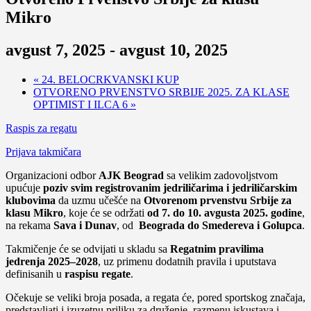
Mikro
avgust 7, 2025
-
avgust 10, 2025
«
24. BELOCRKVANSKI KUP
OTVORENO PRVENSTVO SRBIJE 2025. ZA KLASE
OPTIMIST I ILCA 6
»
Raspis za regatu
Prijava takmičara
Organizacioni odbor
AJK Beograd
sa velikim zadovoljstvom
upućuje
poziv svim registrovanim jedriličarima i jedriličarskim
klubovima
da uzmu učešće na
Otvorenom prvenstvu Srbije za
klasu Mikro
, koje će se održati
od 7. do 10. avgusta 2025. godine
,
na rekama
Sava i Dunav
, od
Beograda do Smedereva i Golupca
.
Takmičenje će se odvijati u skladu sa
Regatnim pravilima
jedrenja 2025–2028
, uz primenu dodatnih pravila i uputstava
definisanih u
raspisu regate
.
Očekuje se veliki broja posada, a regata će, pored sportskog značaja,
predstavljati i izuzetnu priliku za druženje, razmenu iskustava i