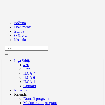
Početna
Dokumenta
Istorija
O Savezu
Kontakt
Liga Srbije
470
Finn
ILCA 7
ILCA 6
ILCA 4
Optimist
Rezultati
Kalendar
Domaći program
Međunarodni program