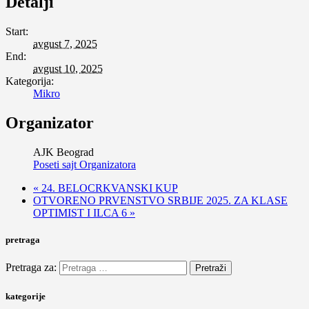
Detalji
Start:
avgust 7, 2025
End:
avgust 10, 2025
Kategorija:
Mikro
Organizator
AJK Beograd
Poseti sajt Organizatora
«
24. BELOCRKVANSKI KUP
OTVORENO PRVENSTVO SRBIJE 2025. ZA KLASE
OPTIMIST I ILCA 6
»
pretraga
Pretraga za:
kategorije