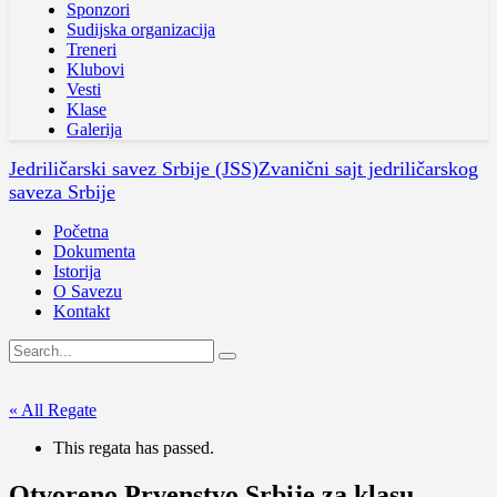
Sponzori
Sudijska organizacija
Treneri
Klubovi
Vesti
Klase
Galerija
Jedriličarski savez Srbije (JSS)
Zvanični sajt jedriličarskog
saveza Srbije
Početna
Dokumenta
Istorija
O Savezu
Kontakt
« All Regate
This regata has passed.
Otvoreno Prvenstvo Srbije za klasu