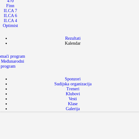
470
Finn
ILCA 7
ILCA 6
ILCA 4
Optimist
Rezultati
Kalendar
maći program
Međunarodni
program
Sponzori
Sudijska organizacija
Treneri
Klubovi
Vesti
Klase
Galerija