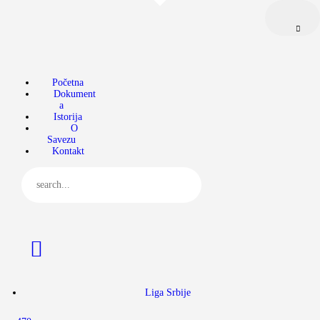
Početna
Dokumenta
Jedriličarski savez Srbije (JSS)
Zvanični sajt jedriličarskog saveza Srbije
Istorija
O Savezu
Početna
Dokument
a
Kontakt
Istorija
O
Savezu
Kontakt
Liga Srbije