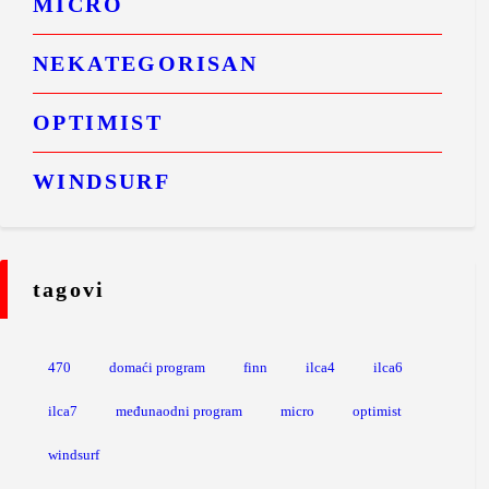
MICRO
NEKATEGORISAN
OPTIMIST
WINDSURF
tagovi
470
domaći program
finn
ilca4
ilca6
ilca7
međunaodni program
micro
optimist
windsurf