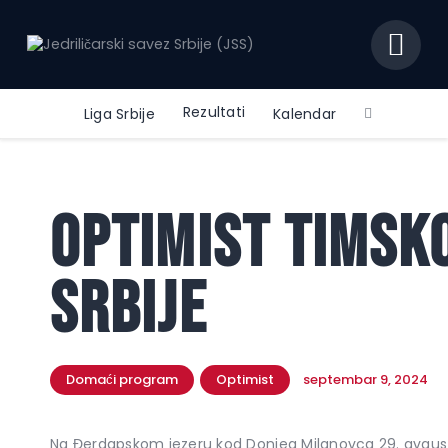
JEDRILIČARSKI SAVEZ SRBIJE (JSS)
Zvanični sajt jedriličarskog saveza Srbije
Rezultati
Liga Srbije
Kalendar
Početna
Dokumenta
Optimist timsk
Istorija
O Savezu
Srbije
Kontakt
Domaći program
Optimist
septembar 9, 2024
Na Đerdapskom jezeru kod Donjeg Milanovca 29. avgusta