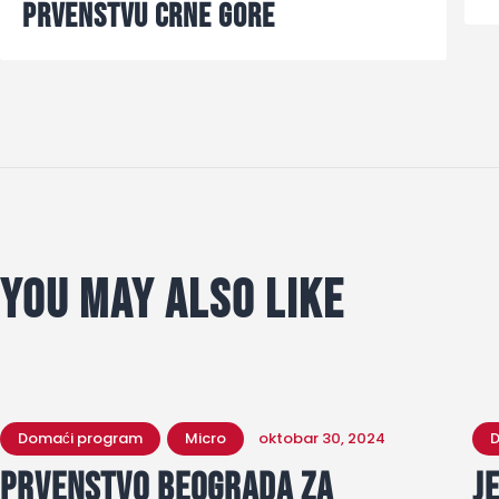
prvenstvu Crne Gore
You May Also Like
Domaći program
Micro
oktobar 30, 2024
D
Prvenstvo Beograda za
J