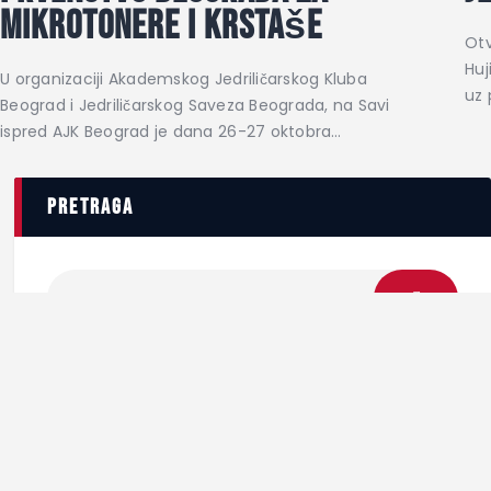
mikrotonere i krstaše
Otv
Huj
U organizaciji Akademskog Jedriličarskog Kluba
uz 
Beograd i Jedriličarskog Saveza Beograda, na Savi
ispred AJK Beograd je dana 26-27 oktobra…
pretraga
kategorije