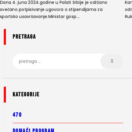
Dana 4. juna 2024.godine u Palati Srbije je održano
Kam
svečano potpisivanje ugovora o stipendijama za
odr
sportsko usavršavanje.Ministar gosp.…
Ru
pretraga
kategorije
470
DOMAĆI PROGRAM