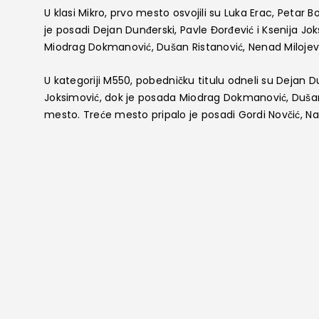
U klasi Mikro, prvo mesto osvojili su Luka Erac, Petar B
je posadi Dejan Dunđerski, Pavle Đorđević i Ksenija Jo
Miodrag Dokmanović, Dušan Ristanović, Nenad Milojevi
U kategoriji M550, pobedničku titulu odneli su Dejan Du
Joksimović, dok je posada Miodrag Dokmanović, Dušan
mesto. Treće mesto pripalo je posadi Gordi Novčić, Nat