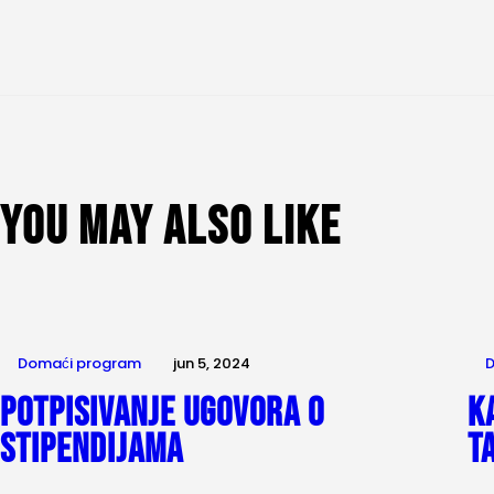
You May Also Like
Domaći program
jun 5, 2024
D
Potpisivanje ugovora o
K
stipendijama
T