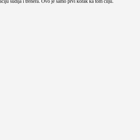
aciju sudija i trenera. Ovo je samo prvi korak ka tom cilju.