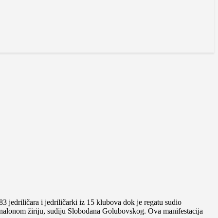
jedriličara i jedriličarki iz 15 klubova dok je regatu sudio
acionalonom žiriju, sudiju Slobodana Golubovskog. Ova manifestacija