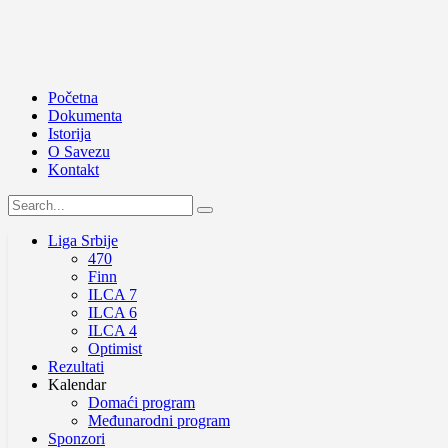
Početna
Dokumenta
Istorija
O Savezu
Kontakt
Liga Srbije
470
Finn
ILCA 7
ILCA 6
ILCA 4
Optimist
Rezultati
Kalendar
Domaći program
Međunarodni program
Sponzori