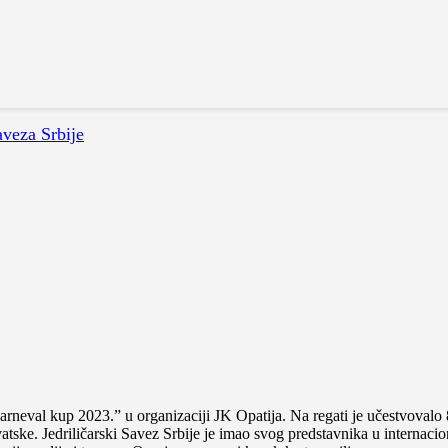
aveza Srbije
eval kup 2023.” u organizaciji JK Opatija. Na regati je učestvovalo 83 
Hrvatske. Jedriličarski Savez Srbije je imao svog predstavnika u intern