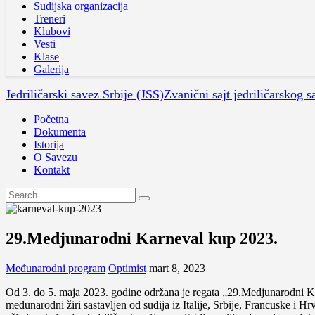
Sudijska organizacija
Treneri
Klubovi
Vesti
Klase
Galerija
Jedriličarski savez Srbije (JSS)
Zvanični sajt jedriličarskog s
Početna
Dokumenta
Istorija
O Savezu
Kontakt
29.Medjunarodni Karneval kup 2023.
Međunarodni program
Optimist
mart 8, 2023
Od 3. do 5. maja 2023. godine održana je regata „29.Medjunarodni Karn
međunarodni žiri sastavljen od sudija iz Italije, Srbije, Francuske i 