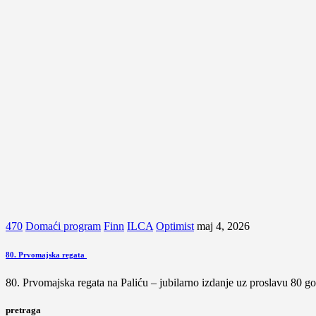
470
Domaći program
Finn
ILCA
Optimist
maj 4, 2026
80. Prvomajska regata
80. Prvomajska regata na Paliću – jubilarno izdanje uz proslavu 80 
pretraga