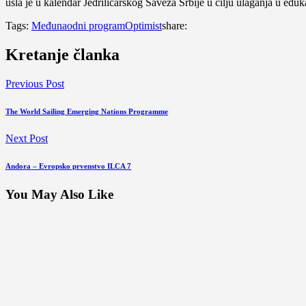
ušla je u kalendar Jedriličarskog Saveza Srbije u cilju ulaganja u eduk
Tags:
Međunaodni program
Optimist
share:
Kretanje članka
Previous Post
The World Sailing Emerging Nations Programme
Next Post
Andora – Evropsko prvenstvo ILCA 7
You May Also Like