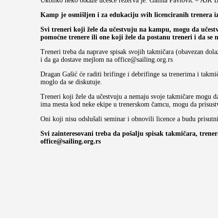
Ukoliko neko otkaže učešće rezerva je: Galina Pavlović – AJK 
Kamp je osmišljen i za edukaciju svih licenciranih trenera iz
Svi treneri koji žele da učestvuju na kampu, mogu da učest
pomoćne trenere ili one koji žele da postanu treneri i da se
Treneri treba da naprave spisak svojih takmičara (obavezan dola
i da ga dostave mejlom na office@sailing.org.rs
Dragan Gašić će raditi brifinge i debrifinge sa trenerima i takmi
moglo da se diskutuje.
Treneri koji žele da učestvuju a nemaju svoje takmičare mogu da 
ima mesta kod neke ekipe u trenerskom čamcu, mogu da prisustv
Oni koji nisu odslušali seminar i obnovili licence a budu prisu
Svi zainteresovani treba da pošalju spisak takmičara, trene
office@sailing.org.rs