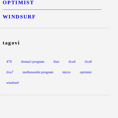
OPTIMIST
WINDSURF
tagovi
470
domaći program
finn
ilca4
ilca6
ilca7
međunaodni program
micro
optimist
windsurf