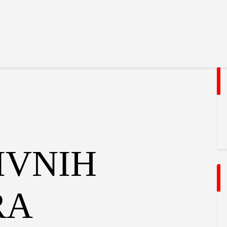
Početna
Dokumenta
Jedriličarski savez Srbije (JSS)
Istorija
Zvanični sajt jedriličarskog saveza Srbije
O Savezu
Kontakt
IVNIH
RA