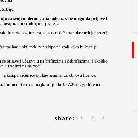
Beograd
 Srbije.
vuju sa svojom decom, a takođe uz sebe mogu da prijave i
 na ovaj način edukuju u praksi.
zak licenciranog trenera, a trenerski čamac obezbeđuje trener)
čarima kao i obilazak svih ekipa na vodi kako bi kasnije
se prijave i učestvuju na brifinzima i debrifinzima, i ukoliko
uju treninzima na vodi.
tni na kampu računaće im kao seminar za obnovu licence.
ra, budućih trenera najkasnije do 25.7.2024. godine na
share: