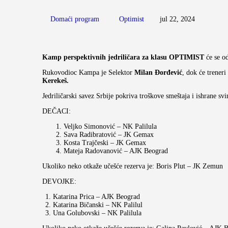
Domaći program
Optimist
jul 22, 2024
Kamp perspektivnih jedriličara za klasu OPTIMIST
će se od
Rukovodioc Kampa je Selektor
Milan Đorđević
, dok će treneri
Kerekeš.
Jedriličarski savez Srbije pokriva troškove smeštaja i ishrane s
DEČACI:
Veljko Simonović – NK Palilula
Sava Radibratović – JK Gemax
Kosta Trajčeski – JK Gemax
Mateja Radovanović – AJK Beograd
Ukoliko neko otkaže učešće rezerva je: Boris Plut – JK Zemun
DEVOJKE:
Katarina Prica – AJK Beograd
Katarina Bičanski – NK Palilul
Una Golubovski – NK Palilula