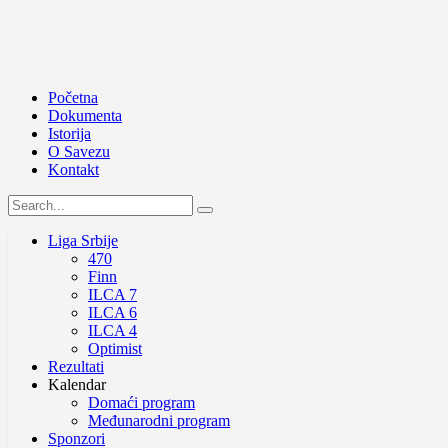
Početna
Dokumenta
Istorija
O Savezu
Kontakt
Liga Srbije
470
Finn
ILCA 7
ILCA 6
ILCA 4
Optimist
Rezultati
Kalendar
Domaći program
Međunarodni program
Sponzori