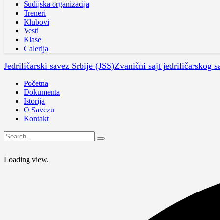
Sudijska organizacija
Treneri
Klubovi
Vesti
Klase
Galerija
Jedriličarski savez Srbije (JSS)
Zvanični sajt jedriličarskog s
Početna
Dokumenta
Istorija
O Savezu
Kontakt
Loading view.