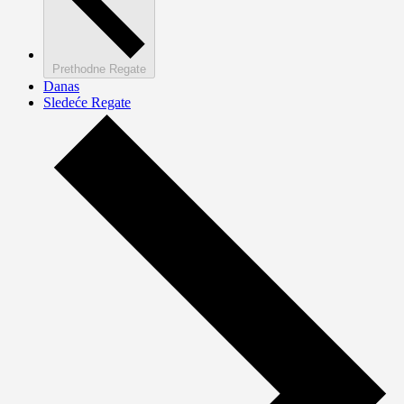
Prethodne
Regate
Danas
Sledeće
Regate