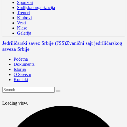
Sponzori
Sudijska organizacija
Treneri
Klubovi
Vesti
Klase
Galerija
Jedriličarski savez Srbije (JSS)
Zvanični sajt jedriličarskog
saveza Srbije
Početna
Dokumenta
Istorija
O Savezu
Kontakt
Loading view.