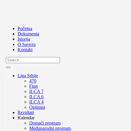
Početna
Dokumenta
Istorija
O Savezu
Kontakt
Liga Srbije
470
Finn
ILCA 7
ILCA 6
ILCA 4
Optimist
Rezultati
Kalendar
Domaći program
Međunarodni program