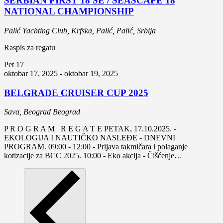
SERBIAN FIRST 18 SE / SEASCAPE 18
NATIONAL CHAMPIONSHIP
Palić
Yachting Club, Krfska, Palić, Palić, Srbija
Raspis za regatu
Pet
17
oktobar 17, 2025
-
oktobar 19, 2025
BELGRADE CRUISER CUP 2025
Sava, Beograd
Beograd
P R O G R A M R E G A T E PETAK, 17.10.2025. -
EKOLOGIJA I NAUTIČKO NASLEĐE - DNEVNI
PROGRAM. 09:00 - 12:00 - Prijava takmičara i polaganje
kotizacije za BCC 2025. 10:00 - Eko akcija - Čišćenje…