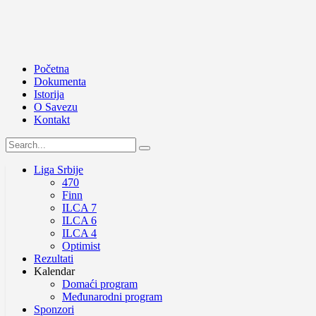
Početna
Dokumenta
Istorija
O Savezu
Kontakt
Liga Srbije
470
Finn
ILCA 7
ILCA 6
ILCA 4
Optimist
Rezultati
Kalendar
Domaći program
Međunarodni program
Sponzori