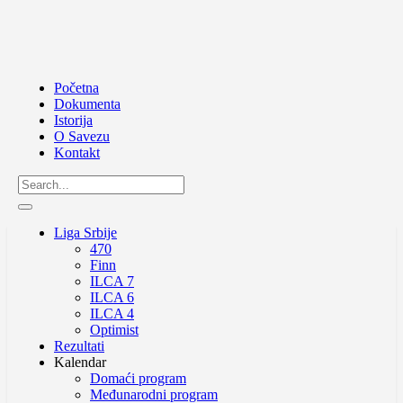
Početna
Dokumenta
Istorija
O Savezu
Kontakt
Liga Srbije
470
Finn
ILCA 7
ILCA 6
ILCA 4
Optimist
Rezultati
Kalendar
Domaći program
Međunarodni program