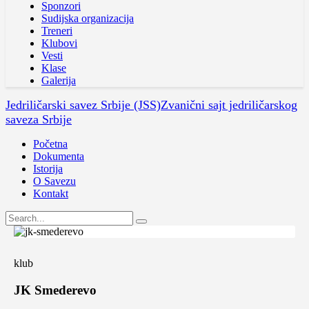
Sponzori
Sudijska organizacija
Treneri
Klubovi
Vesti
Klase
Galerija
Jedriličarski savez Srbije (JSS)
Zvanični sajt jedriličarskog
saveza Srbije
Početna
Dokumenta
Istorija
O Savezu
Kontakt
klub
JK Smederevo