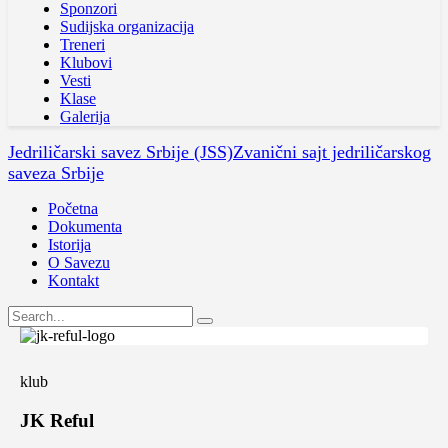
Sponzori
Sudijska organizacija
Treneri
Klubovi
Vesti
Klase
Galerija
Jedriličarski savez Srbije (JSS)
Zvanični sajt jedriličarskog
saveza Srbije
Početna
Dokumenta
Istorija
O Savezu
Kontakt
klub
JK Reful