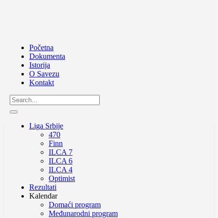
Početna
Dokumenta
Istorija
O Savezu
Kontakt
Liga Srbije
470
Finn
ILCA 7
ILCA 6
ILCA 4
Optimist
Rezultati
Kalendar
Domaći program
Međunarodni program