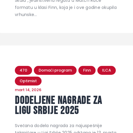
Skala“, jedinstvena regata u Match Race
formatu u klasi Finn, koja je i ove godine okupila
vrhunske…
470
Domaći program
Finn
ILCA
Optimist
mart 14, 2026
Dodeljene nagrade za
Ligu Srbije 2025
Svečana dodela nagrada za najuspešnije
takmičare u Ligi Srbije 2025 održana je 13. marta