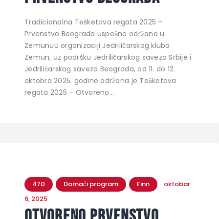
Tradicionalna Tešketova regata 2025 –
Prvenstvo Beograda uspešno održano u
ZemunuU organizaciji Jedriličarskog kluba
Zemun, uz podršku Jedriličarskog saveza Srbije i
Jedriličarskog saveza Beograda, od 11. do 12.
oktobra 2025. godine održana je Tešketova
regata 2025 – Otvoreno…
470
Domaći program
Finn
oktobar
6, 2025
Otvoreno prvenstvo