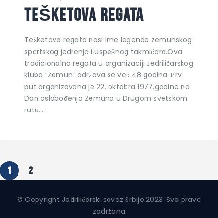
TEŠKETOVA REGATA
Tešketova regata nosi ime legende zemunskog
sportskog jedrenja i uspešnog takmičara.Ova
tradicionalna regata u organizaciji Jedriličarskog
kluba ”Zemun” održava se već 48 godina. Prvi
put organizovana je 22. oktobra 1977.godine na
Dan oslobođenja Zemuna u Drugom svetskom
ratu.…
1
2
© Copyright Jedriličarski savez Srbije 2023. Sva prava
zadržana