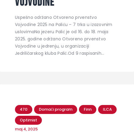
Vojvodine
Uspešno održano Otvoreno prvenstvo
Vojvodine 2025 na Paliću – 7 trka u izazovnim
uslovimaNa jezeru Palić je od 16. do 18. maja
2025. godine održano Otvoreno prvenstvo
Vojvodine u jedrenju, u organizaciji
Jedriličarskog kluba Palić.Od 9 raspisanih…
470
Domaći program
Finn
ILCA
Optimist
maj 4, 2025