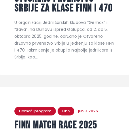
Srbije za klase FINN i 470
U organizaciji Jedriličarskih klubova “Gemax” i
“Sava”, na Dunavu ispred Golupca, od 2. do 5.
oktobra 2025. godine, održano je Otvoreno
državno prvenstvo Srbije u jedrenju za klase FINN
i 470.Takmičenje je okupilo najbolje jedriličare iz
Srbije, kao…
Domaći program
Finn
jun 3, 2025
Finn Match Race 2025