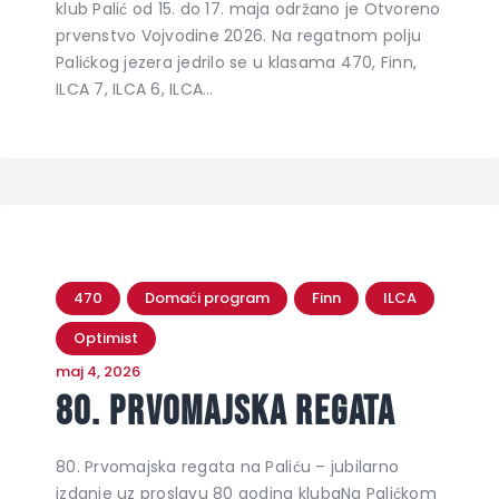
klub Palić od 15. do 17. maja održano je Otvoreno
prvenstvo Vojvodine 2026. Na regatnom polju
Palićkog jezera jedrilo se u klasama 470, Finn,
ILCA 7, ILCA 6, ILCA…
470
Domaći program
Finn
ILCA
Optimist
maj 4, 2026
80. Prvomajska regata
80. Prvomajska regata na Paliću – jubilarno
izdanje uz proslavu 80 godina klubaNa Palićkom