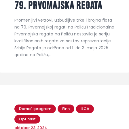
79. Prvomajska regata
Promenljivi vetrovi, uzbudljive trke i brojna flota
na 79. Prvomajskoj regati na PalićuTradicionalna
Prvomajska regata na Paliću nastavila je seriju
kvalifikacionih regata za sastav reprezentacije
Srbije.Regata je održana od 1. do 3. maja 2025.
godine na Paliću,…
Domaći program
Finn
ILCA
Optimist
oktobar 23, 2024