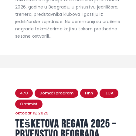
2026. godine u Beogradu, u prisustvu jedriličara,
trenera, predstavnika klubova i gostiju iz
jedriličarske zajednice. Na ceremoniji su uručene
nagrade takmičarima koji su tokom prethodne
sezone ostvarili…
470
Domaći program
Finn
ILCA
Optimist
oktobar 13, 2025
Tešketova regata 2025 –
Prvenstvo Beograda