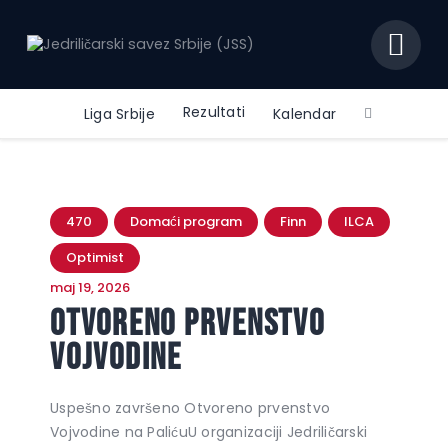
JEDRILIČARSKI SAVEZ SRBIJE (JSS)
Zvanični sajt jedriličarskog saveza Srbije
Rezultati
Liga Srbije
Kalendar
Početna
Dokumenta
470
Domaći program
Finn
ILCA
Istorija
Optimist
O Savezu
maj 19, 2026
Kontakt
Otvoreno prvenstvo
Vojvodine
Uspešno završeno Otvoreno prvenstvo
Vojvodine na PalićuU organizaciji Jedriličarski