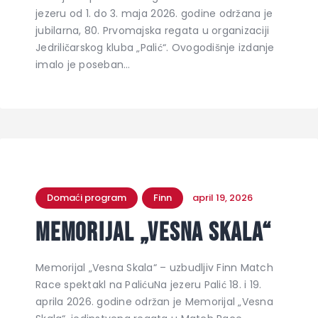
jezeru od 1. do 3. maja 2026. godine održana je
jubilarna, 80. Prvomajska regata u organizaciji
Jedriličarskog kluba „Palić“. Ovogodišnje izdanje
imalo je poseban…
Domaći program
Finn
april 19, 2026
Memorijal „Vesna Skala“
Memorijal „Vesna Skala“ – uzbudljiv Finn Match
Race spektakl na PalićuNa jezeru Palić 18. i 19.
aprila 2026. godine održan je Memorijal „Vesna