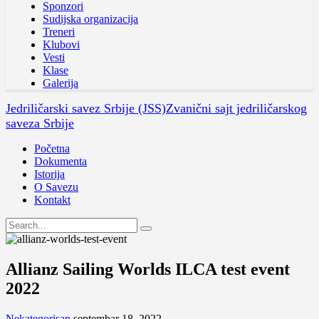
Sponzori
Sudijska organizacija
Treneri
Klubovi
Vesti
Klase
Galerija
Jedriličarski savez Srbije (JSS)
Zvanični sajt jedriličarskog
saveza Srbije
Početna
Dokumenta
Istorija
O Savezu
Kontakt
Allianz Sailing Worlds ILCA test event
2022
Nekategorisan
septembar 18, 2022