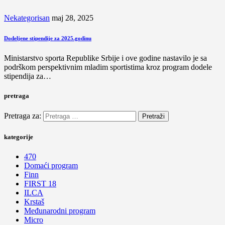
Nekategorisan
maj 28, 2025
Dodeljene stipendije za 2025.godinu
Ministarstvo sporta Republike Srbije i ove godine nastavilo je sa
podrškom perspektivnim mladim sportistima kroz program dodele
stipendija za…
pretraga
Pretraga za:
kategorije
470
Domaći program
Finn
FIRST 18
ILCA
Krstaš
Međunarodni program
Micro