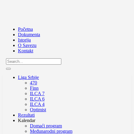
Početna
Dokumenta
Istorija
O Savezu
Kontakt
Liga Srbije
470
Finn
ILCA 7
ILCA 6
ILCA 4
Optimist
Rezultati
Kalendar
Domaći program
Međunarodni program