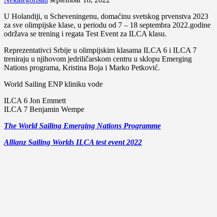
U Holandiji, u Scheveningenu, domaćinu svetskog prvenstva 2023
za sve olimpijske klase, u periodu od 7 – 18 septembra 2022.godine
održava se trening i regata Test Event za ILCA klasu.
Reprezentativci Srbije u olimpijskim klasama ILCA 6 i ILCA 7
treniraju u njihovom jedriličarskom centru u sklopu Emerging
Nations programa, Kristina Boja i Marko Petković.
World Sailing ENP kliniku vode
ILCA 6 Jon Emmett
ILCA 7 Benjamin Wempe
The World Sailing Emerging Nations Programme
Allianz Sailing Worlds ILCA test event 2022