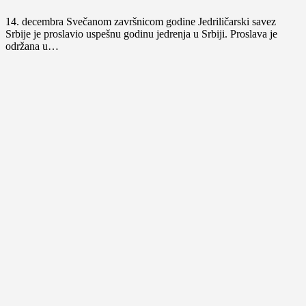
14. decembra Svečanom završnicom godine Jedriličarski savez
Srbije je proslavio uspešnu godinu jedrenja u Srbiji. Proslava je
održana u…