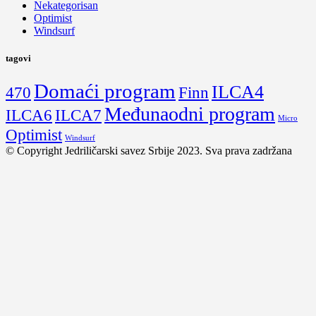
Nekategorisan
Optimist
Windsurf
tagovi
Domaći program
ILCA4
470
Finn
Međunaodni program
ILCA6
ILCA7
Micro
Optimist
Windsurf
© Copyright Jedriličarski savez Srbije 2023. Sva prava zadržana