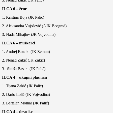
3. Nenad Zakić (JK Palić)
ILCA 6 – žene
1. Kristina Boja (JK Palić)
2. Aleksandra Vujošević (AJK Beograd)
3. Nađa Mihajlov (JK Vojvodina)
ILCA 6 – muškarci
1. Andrej Bozoki (JK Zemun)
2. Nenad Zakić (JK Zakić)
3. Siniša Basara (JK Palić)
ILCA 4 – ukupni plasman
1. Tijana Zakić (JK Palić)
2. Dario Lolić (JK Vojvodina)
3. Bertalan Molnar (JK Palić)
ILCA 4 – devojke