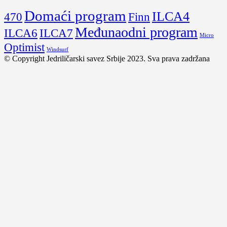
Domaći program
ILCA4
470
Finn
Međunaodni program
ILCA6
ILCA7
Micro
Optimist
Windsurf
© Copyright Jedriličarski savez Srbije 2023. Sva prava zadržana