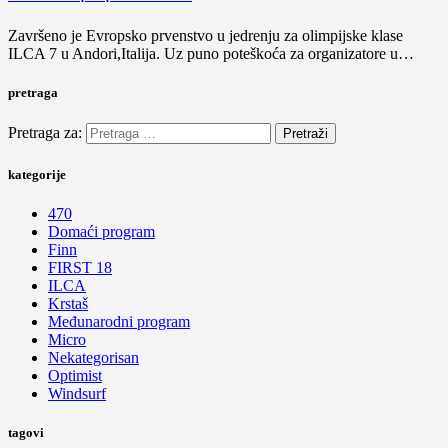
Završeno je Evropsko prvenstvo u jedrenju za olimpijske klase
ILCA 7 u Andori,Italija. Uz puno poteškoća za organizatore u…
pretraga
Pretraga za:
kategorije
470
Domaći program
Finn
FIRST 18
ILCA
Krstaš
Međunarodni program
Micro
Nekategorisan
Optimist
Windsurf
tagovi