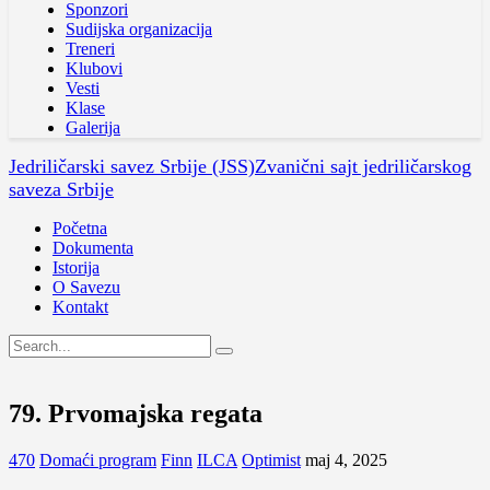
Sponzori
Sudijska organizacija
Treneri
Klubovi
Vesti
Klase
Galerija
Jedriličarski savez Srbije (JSS)
Zvanični sajt jedriličarskog
saveza Srbije
Početna
Dokumenta
Istorija
O Savezu
Kontakt
79. Prvomajska regata
470
Domaći program
Finn
ILCA
Optimist
maj 4, 2025