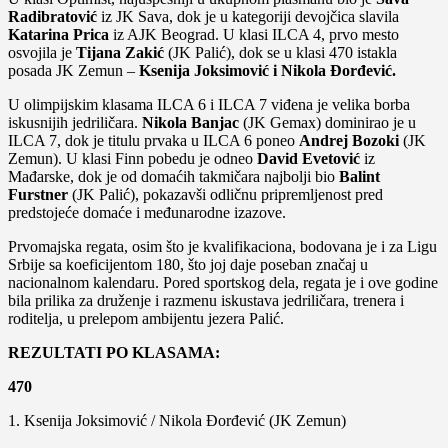
Radibratović
iz JK Sava, dok je u kategoriji devojčica slavila
Katarina Prica
iz AJK Beograd. U klasi ILCA 4, prvo mesto
osvojila je
Tijana Zakić
(JK Palić), dok se u klasi 470 istakla
posada JK Zemun –
Ksenija Joksimović i Nikola Đorđević.
U olimpijskim klasama ILCA 6 i ILCA 7 viđena je velika borba
iskusnijih jedriličara.
Nikola Banjac
(JK Gemax) dominirao je u
ILCA 7, dok je titulu prvaka u ILCA 6 poneo
Andrej Bozoki
(JK
Zemun). U klasi Finn pobedu je odneo
David Evetović
iz
Mađarske, dok je od domaćih takmičara najbolji bio
Balint
Furstner
(JK Palić), pokazavši odličnu pripremljenost pred
predstojeće domaće i međunarodne izazove.
Prvomajska regata, osim što je kvalifikaciona, bodovana je i za Ligu
Srbije sa koeficijentom 180, što joj daje poseban značaj u
nacionalnom kalendaru. Pored sportskog dela, regata je i ove godine
bila prilika za druženje i razmenu iskustava jedriličara, trenera i
roditelja, u prelepom ambijentu jezera Palić.
REZULTATI PO KLASAMA:
470
1. Ksenija Joksimović / Nikola Đorđević (JK Zemun)