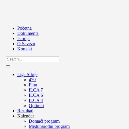
Početna
Dokumenta
Istorija
O Savezu
Kontakt
Liga Srbije
470
Finn
ILCA 7
ILCA 6
ILCA 4
Optimist
Rezultati
Kalendar
Domaći program
Međunarodni program