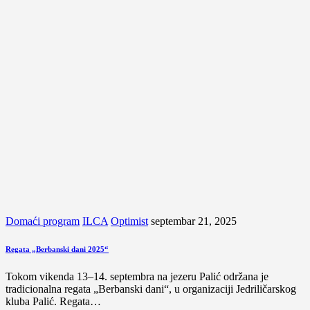
Domaći program
ILCA
Optimist
septembar 21, 2025
Regata „Berbanski dani 2025“
Tokom vikenda 13–14. septembra na jezeru Palić održana je
tradicionalna regata „Berbanski dani“, u organizaciji Jedriličarskog
kluba Palić. Regata…