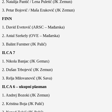
2. Natalija Pantić / Lena Puletić (JK Zemun)
3. Petar Bojović / Maša Eraković (JK Zemun)
FINN
1. David Evetović (ARSC – Mađarska)
2. Antal Szekely (OVE – Mađarska)
3. Balint Furstner (JK Palić)
ILCA 7
1. Nikola Banjac (JK Gemax)
2. Dušan Trbojević (JK Zemun)
3. Relja Milovanović (JK Sava)
ILCA 6 – ukupni plasman
1. Andrej Bozoki (JK Zemun)
2. Kristina Boja (JK Palić)