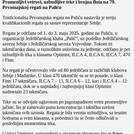
Promenljivi vetrovi, uzbudljive trke i brojna flota na 79.
Prvomajskoj regati na Paliću
Tradicionalna Prvomajska regata na Paliću nastavila je seriju
kvalifikacionih regata za sastav reprezentacije Srbije.
Regata je održana od 1. do 3. maja 2025. godine na Paliću, u
organizaciji Jedriličarskog kluba „Palić“, uz podršku Jedriličarskog
saveza Srbije i Jedriličarskog saveza Vojvodine. Tokom tri
takmičarska dana, u raznolikim uslovima za jedrenje, održano je pet
uzbudljivih trka u klasama Optimist, ILCA 4, ILCA 6, ILCA 7, 470
i Finn.
Na regati je učestvovalo više od 80 jedriličara iz različitih klubova
Srbije i Mađarske. U klasi 470 takmičile su se tri posade, u klasi
Finn 17 takmičara, ILCA 7 – 13, ILCA 6 – 12, kao i ILCA 4 – 12
jedriličara, dok se u najmlađoj i najbrojnijoj klasi Optimist
nadmetalo 23 takmičara.
Trke su se odvijale uglavnom po jugozapadnom vetru promenljive
jačine, što je zahtevalo punu koncentraciju i taktičku zrelost
takmičara svih uzrasta. Regata je bila veoma uzbudljiva, sa tesnim
borbama u svim klasama, a pobednici su se često odlučivali u
poslednjim momentima trka.
U klasi Optimist, najuspešniji u ukupnom plasmanu bio je
Sava