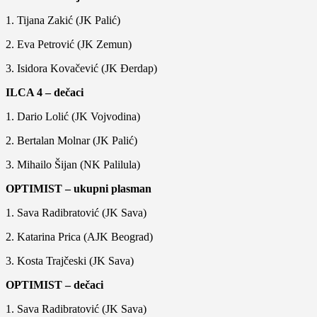
1. Tijana Zakić (JK Palić)
2. Eva Petrović (JK Zemun)
3. Isidora Kovačević (JK Đerdap)
ILCA 4 – dečaci
1. Dario Lolić (JK Vojvodina)
2. Bertalan Molnar (JK Palić)
3. Mihailo Šijan (NK Palilula)
OPTIMIST – ukupni plasman
1. Sava Radibratović (JK Sava)
2. Katarina Prica (AJK Beograd)
3. Kosta Trajčeski (JK Sava)
OPTIMIST – dečaci
1. Sava Radibratović (JK Sava)